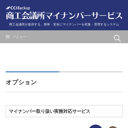
コ
ン
テ
ン
商工会議所が提供する、簡単・安全にマイナンバーを収集・管理するシステム
ツ
へ
メニュー
検
ス
キ
索
ッ
プ
:
オプション
マイナンバー取り扱い実務対応サービス